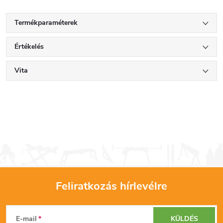
Termékparaméterek
Értékelés
Vita
Feliratkozás hírlevélre
L
E-mail
KÜLDÉS