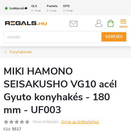
Ugrás
GLS
Packeta
DPD
Szállítási idő 🚚
a
3 - 4 nap
2 - 3 nap
3 - 5 nap
fő
KOSÁR
tartalomhoz
KERESÉS
Konyhakések
MIKI HAMONO
SEISAKUSHO VG10 acél
Gyuto konyhakés - 180
mm - UF003
Nincs értékelés
Ugrás az értékeléshez
Kód:
9517