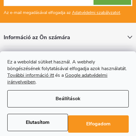
á
Az e-mail megadásával elfogadja az
Adatvédelmi szabályzatot
.
b
l
Információ az Ön számára
é
Cikkek
Ez a weboldal sütiket használ. A webhely
c
böngészésének folytatásával elfogadja azok használatát.
Online fizetési lehetőséget biztosítunk
További információ itt
és a
Google adatvédelmi
irányelveiben
.
Beállítások
Copyright 2026
Regals.hu
. Minden jog fenntartva.
Süti beállítások
szerkesztése
Elutasítom
Elfogadom
Shoptet Premium készítette