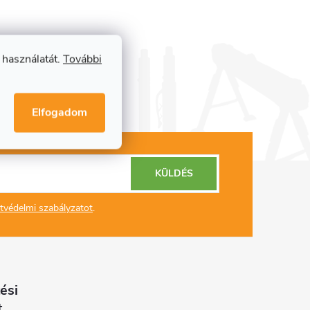
 használatát.
További
Elfogadom
KÜLDÉS
tvédelmi szabályzatot
.
ési
t