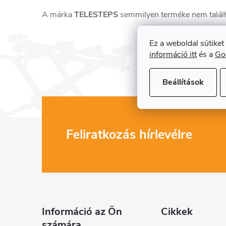
A márka
TELESTEPS
semmilyen terméke nem találh
Ez a weboldal sütiket
információ itt
és a
Go
Beállítások
L
Feliratkozás hírlevélre
á
b
l
Információ az Ön
Cikkek
számára