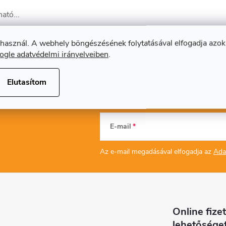
ató...
 használ. A webhely böngészésének folytatásával elfogadja azok
ogle adatvédelmi irányelveiben
.
Elutasítom
E-mail
Az e-mail megadásával elfogadja az
Ada
Online fizet
lehetősége