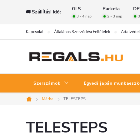
Ugrás
GLS
Packeta
DP
🚚 Szállítási idő:
a
3 - 4 nap
2 - 3 nap
3
fő
tartalomhoz
Kapcsolat
Általános Szerződési Feltételek
Adatvédel
Szerszámok
Egyedi japán munkaeszk
Márka
TELESTEPS
Kezdőlap
TELESTEPS