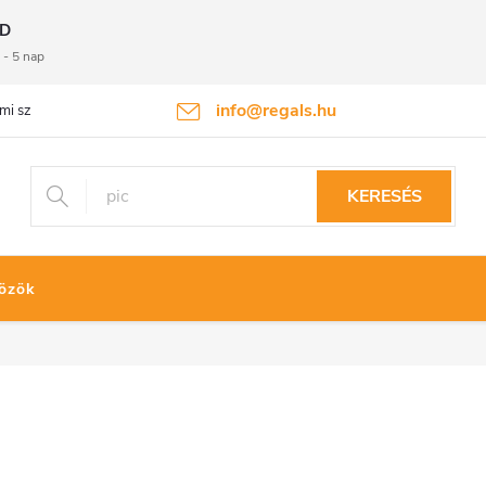
D
 - 5 nap
info@regals.hu
mi szabályzat
Termékvisszaküldés
KERESÉS
özök