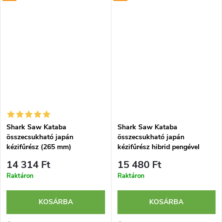
famarkolattal. Ideális faanyagok
famarkolattal. Ideális faanyagok
finom és...
precíz, mély...
Shark Saw Kataba
Shark Saw Kataba
összecsukható japán
összecsukható japán
kézifűrész (265 mm)
kézifűrész hibrid pengével
(265 mm)
14 314 Ft
15 480 Ft
Raktáron
Raktáron
KOSÁRBA
KOSÁRBA