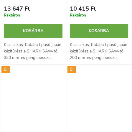
13 647 Ft
10 415 Ft
Raktáron
Raktáron
KOSÁRBA
KOSÁRBA
Klasszikus, Kataba típusú japán
Klasszikus, Kataba típusú japán
kézifűrész a SHARK SAW-tól
kézifűrész a SHARK SAW-tól
330 mm-es pengehosszal,
200 mm-es pengehosszal,
rövid acélháttal és
rövid acélháttal és
Új
Új
hagyományos, rattan borítású
hagyományos, rattan borítású
famarkolattal. Ideális faanyagok
famarkolattal. Ideális faanyagok
precíz, mély...
precíz, mély...