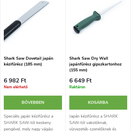
m
r
ABC szerint
é
m
k
é
e
k
Shark Saw Dovetail japán
Shark Saw Dry Wall
k
kézifűrész (185 mm)
japánfűrész gipszkartonhoz
e
(155 mm)
r
6 982 Ft
6 649 Ft
k
Nem elérhető
Raktáron
e
l
n
BŐVEBBEN
KOSÁRBA
i
Speciális japán kézifűrész a
Japán kézifűrész a SHARK
d
SHARK SAW-tól keskeny
SAW-tól vakolóknak,
s
pengével, mely nagy vágási
vízvezeték-szerelőknek és