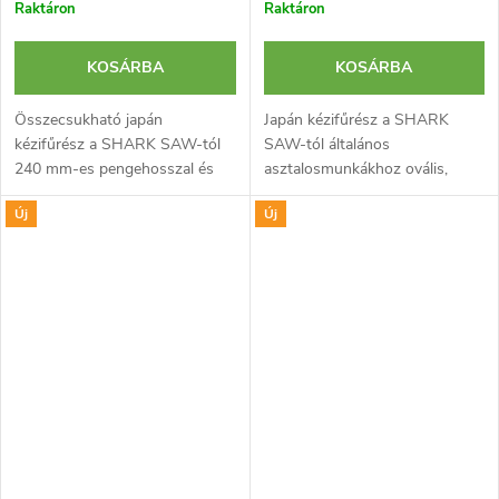
Raktáron
Raktáron
KOSÁRBA
KOSÁRBA
Összecsukható japán
Japán kézifűrész a SHARK
kézifűrész a SHARK SAW-tól
SAW-tól általános
240 mm-es pengehosszal és
asztalosmunkákhoz ovális,
műanyag markolattal. Ideális
műanyag nyéllel.
Új
Új
faanyagok precíz, mély és
Keresztvágásra tervezve. A
hosszú vágásához. A penge
penge vastagsága csupán 0,6
részben lézerrel...
mm. Cserélhető, részben
lézerrel...