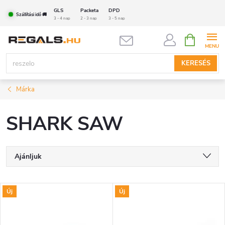
Ugrás
GLS
Packeta
DPD
Szállítási idő 🚚
a
3 - 4 nap
2 - 3 nap
3 - 5 nap
fő
KOSÁR
tartalomhoz
KERESÉS
Márka
SHARK SAW
T
Ajánljuk
e
Legolcsóbb elöl
T
Új
Új
Legdrágább
r
e
Legnépszerűbb termékek