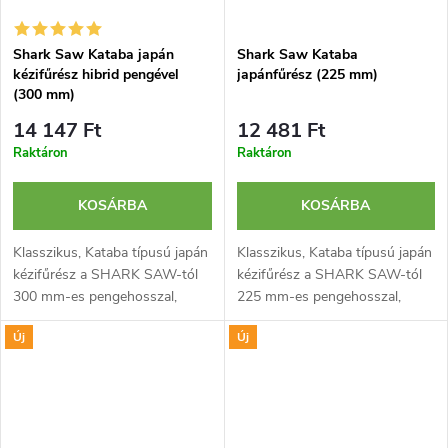
Shark Saw Kataba japán
Shark Saw Kataba
kézifűrész hibrid pengével
japánfűrész (225 mm)
(300 mm)
14 147 Ft
12 481 Ft
Raktáron
Raktáron
KOSÁRBA
KOSÁRBA
Klasszikus, Kataba típusú japán
Klasszikus, Kataba típusú japán
kézifűrész a SHARK SAW-tól
kézifűrész a SHARK SAW-tól
300 mm-es pengehosszal,
225 mm-es pengehosszal,
rövid acélháttal és
rövid acélháttal és
Új
Új
hagyományos, rattan borítású
hagyományos, rattan borítású
famarkolattal. Ideális faanyagok
famarkolattal. Ideális faanyagok
precíz, mély...
precíz, mély...