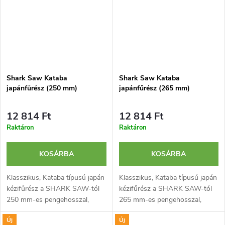
Shark Saw Kataba
Shark Saw Kataba
japánfűrész (250 mm)
japánfűrész (265 mm)
12 814 Ft
12 814 Ft
Raktáron
Raktáron
KOSÁRBA
KOSÁRBA
Klasszikus, Kataba típusú japán
Klasszikus, Kataba típusú japán
kézifűrész a SHARK SAW-tól
kézifűrész a SHARK SAW-tól
250 mm-es pengehosszal,
265 mm-es pengehosszal,
rövid acélháttal és
rövid acélháttal és
Új
Új
hagyományos, rattan borítású
hagyományos, rattan borítású