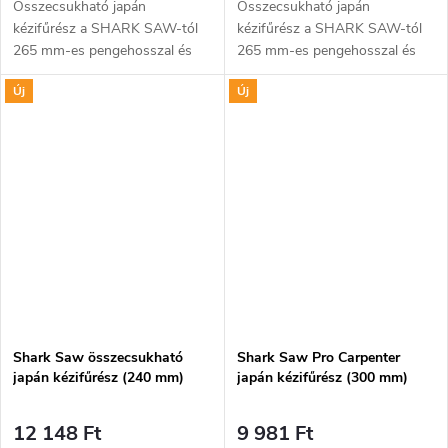
Összecsukható japán
Összecsukható japán
kézifűrész a SHARK SAW-tól
kézifűrész a SHARK SAW-tól
265 mm-es pengehosszal és
265 mm-es pengehosszal és
csúszásmentes felületű
csúszásmentes felületű
Új
Új
műanyag markolattal. Ideális
műanyag markolattal. Ideális
faanyagok precíz, mély és
faanyagok precíz, mély és
hosszú vágásához. Pengéje...
hosszú vágásához. Pengéje...
Shark Saw összecsukható
Shark Saw Pro Carpenter
japán kézifűrész (240 mm)
japán kézifűrész (300 mm)
12 148 Ft
9 981 Ft