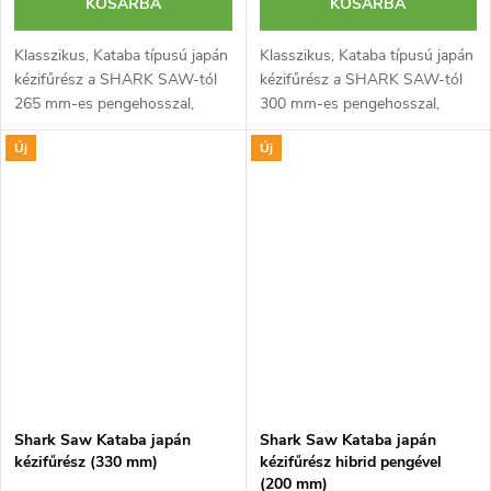
KOSÁRBA
KOSÁRBA
Klasszikus, Kataba típusú japán
Klasszikus, Kataba típusú japán
kézifűrész a SHARK SAW-tól
kézifűrész a SHARK SAW-tól
265 mm-es pengehosszal,
300 mm-es pengehosszal,
rövid acélháttal és
rövid acélháttal és
Új
Új
hagyományos, rattan borítású
hagyományos, rattan borítású
famarkolattal. Ideális faanyagok
famarkolattal. Ideális faanyagok
precíz, mély...
precíz, mély...
Shark Saw Kataba japán
Shark Saw Kataba japán
kézifűrész (330 mm)
kézifűrész hibrid pengével
(200 mm)