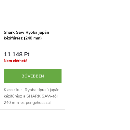
Shark Saw Ryoba japán
kézifűrész (240 mm)
11 148 Ft
Nem elérhető
BŐVEBBEN
Klasszikus, Ryoba típusú japán
kézifűrész a SHARK SAW-tól
240 mm-es pengehosszal,
cserélhető pengével és
műanyag markolattal. Ideális
faanyagok finom, mély és
L
hosszú vágásához....