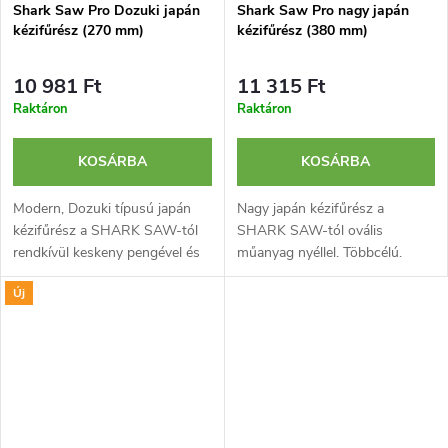
Shark Saw Pro Dozuki japán
Shark Saw Pro nagy japán
kézifűrész (270 mm)
kézifűrész (380 mm)
10 981 Ft
11 315 Ft
Raktáron
Raktáron
KOSÁRBA
KOSÁRBA
Modern, Dozuki típusú japán
Nagy japán kézifűrész a
kézifűrész a SHARK SAW-tól
SHARK SAW-tól ovális
rendkívül keskeny pengével és
műanyag nyéllel. Többcélú.
ovális, műanyag markolattal.
Ideális gyors és mély vágáshoz,
Új
Ideális faanyagok nagyon finom
használható a kertben faágak
és precíz vágásához....
nyírására is. Húzóvágáshoz
tervezték. A...