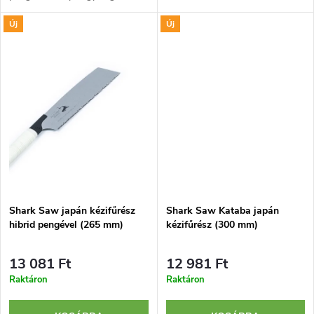
e
pontosságot és sima vágási
villanyszerelőknek erős
t
Új
Új
felületet biztosít. Ideális
pengével és műanyag
z
fecskefark illesztések
csúszásmentes fogantyúval.
á
vágásához és finom...
Ideális gipszkarton és
é
pórusbeton...
j
s
a
e
Shark Saw japán kézifűrész
Shark Saw Kataba japán
hibrid pengével (265 mm)
kézifűrész (300 mm)
13 081 Ft
12 981 Ft
Raktáron
Raktáron