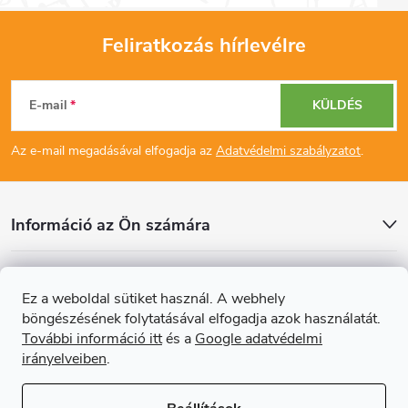
Feliratkozás hírlevélre
L
E-mail
KÜLDÉS
á
Az e-mail megadásával elfogadja az
Adatvédelmi szabályzatot
.
b
l
Információ az Ön számára
é
Cikkek
Ez a weboldal sütiket használ. A webhely
c
böngészésének folytatásával elfogadja azok használatát.
Online fizetési lehetőséget biztosítunk
További információ itt
és a
Google adatvédelmi
irányelveiben
.