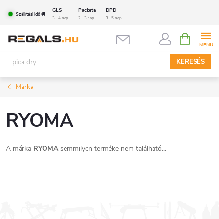
Ugrás
GLS
Packeta
DPD
Szállítási idő 🚚
a
3 - 4 nap
2 - 3 nap
3 - 5 nap
fő
KOSÁR
tartalomhoz
KERESÉS
Márka
RYOMA
A márka
RYOMA
semmilyen terméke nem található...