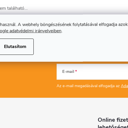
m található...
 használ. A webhely böngészésének folytatásával elfogadja azok
ogle adatvédelmi irányelveiben
.
Elutasítom
E-mail
Az e-mail megadásával elfogadja az
Ada
Online fizet
lehetősége