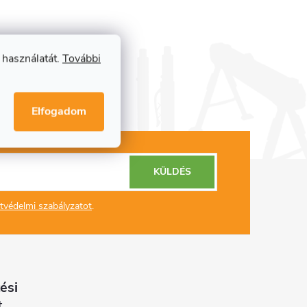
 használatát.
További
Elfogadom
KÜLDÉS
tvédelmi szabályzatot
.
ési
t