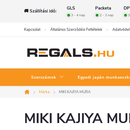
Ugrás
GLS
Packeta
DP
🚚 Szállítási idő:
a
3 - 4 nap
2 - 3 nap
3
fő
tartalomhoz
Kapcsolat
Általános Szerződési Feltételek
Adatvédel
Szerszámok
Egyedi japán munkaeszk
Márka
MIKI KAJIYA MURA
Kezdőlap
MIKI KAJIYA M