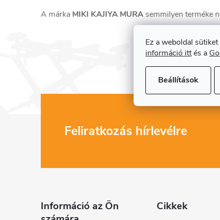
A márka
MIKI KAJIYA MURA
semmilyen terméke ne
Ez a weboldal sütiket
információ itt
és a
Go
Beállítások
L
Feliratkozás hírlevélre
á
b
l
Információ az Ön
Cikkek
számára