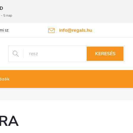
D
 - 5 nap
info@regals.hu
mi szabályzat
Termékvisszaküldés
KERESÉS
özök
URA