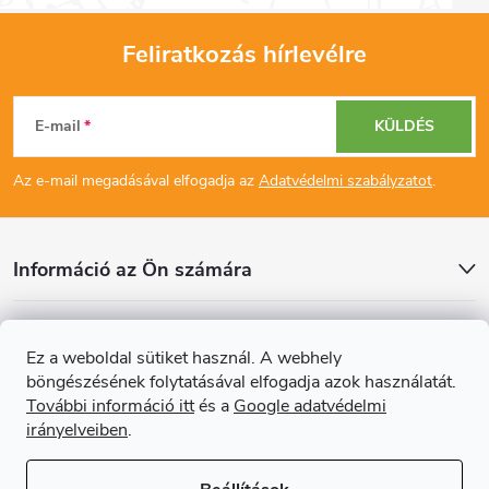
Feliratkozás hírlevélre
L
E-mail
KÜLDÉS
á
Az e-mail megadásával elfogadja az
Adatvédelmi szabályzatot
.
b
l
Információ az Ön számára
é
Cikkek
Ez a weboldal sütiket használ. A webhely
c
böngészésének folytatásával elfogadja azok használatát.
Online fizetési lehetőséget biztosítunk
További információ itt
és a
Google adatvédelmi
irányelveiben
.