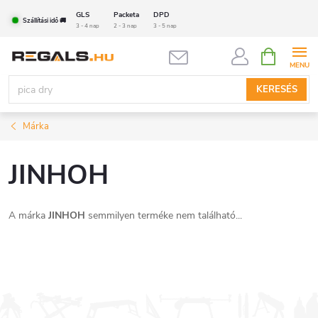
Ugrás
GLS
Packeta
DPD
Szállítási idő 🚚
a
3 - 4 nap
2 - 3 nap
3 - 5 nap
fő
KOSÁR
tartalomhoz
KERESÉS
Márka
JINHOH
A márka
JINHOH
semmilyen terméke nem található...