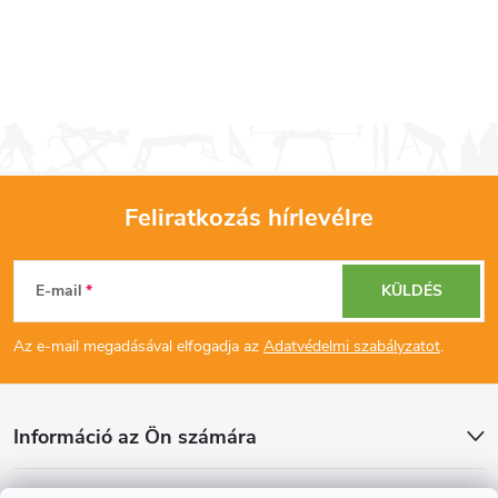
Feliratkozás hírlevélre
L
E-mail
KÜLDÉS
á
Az e-mail megadásával elfogadja az
Adatvédelmi szabályzatot
.
b
l
Információ az Ön számára
é