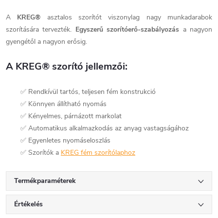
A
KREG®
asztalos szorítót viszonylag nagy munkadarabok
szorítására tervezték.
Egyszerű szorítóerő-szabályozás
a nagyon
gyengétől a nagyon erősig.
A KREG® szorító jellemzői:
✅ Rendkívül tartós, teljesen fém konstrukció
✅ Könnyen állítható nyomás
✅ Kényelmes, párnázott markolat
✅ Automatikus alkalmazkodás az anyag vastagságához
✅ Egyenletes nyomáseloszlás
✅ Szorítók a
KREG fém szorítólaphoz
Termékparaméterek
Értékelés