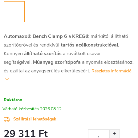
Automaxx® Bench Clamp 6
a
KREG®
márkától állítható
szorítóerővel és rendkívül
tartós acélkonstrukcióval
.
Könnyen
állítható szorítás
a rovátkolt csavar
segítségével.
Műanyag szorítópofa
a nyomás elosztásához,
és ezáltal az anyagsérülés elkerüléséért.
Részletes információ
Raktáron
2026.08.12
Szállítási lehetőségek
29 311 Ft