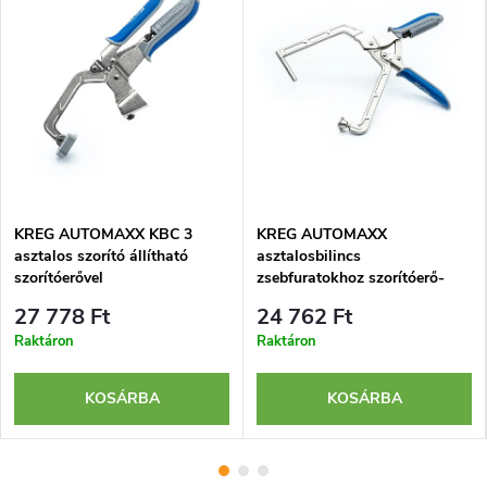
KREG AUTOMAXX KBC 3
KREG AUTOMAXX
asztalos szorító állítható
asztalosbilincs
szorítóerővel
zsebfuratokhoz szorítóerő-
szabályzással
27 778 Ft
24 762 Ft
Raktáron
Raktáron
KOSÁRBA
KOSÁRBA