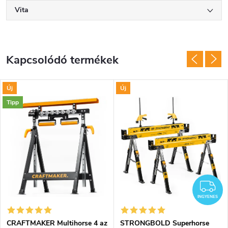
Vita
Kapcsolódó termékek
Új
Új
Tipp
I
INGYENES
CRAFTMAKER Multihorse 4 az
STRONGBOLD Superhorse