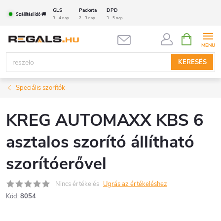
Ugrás
GLS
Packeta
DPD
Szállítási idő 🚚
a
3 - 4 nap
2 - 3 nap
3 - 5 nap
fő
KOSÁR
tartalomhoz
KERESÉS
Speciális szorítók
KREG AUTOMAXX KBS 6
asztalos szorító állítható
szorítóerővel
Nincs értékelés
Ugrás az értékeléshez
Kód:
8054