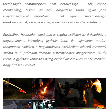
tartósságát semmiképpen nem befolyásolja - sőt, éppen
ellenkezőleg, hiszen az acél öregedése során egyre jobb
tulajdonságokkal rendelkezik. Ezek igazi csúcsminőségű
munkaeszközök, de egyben nagyszerű hosszú távú befektetés is.
Európához hasonlóan Japánban is régóta csökken az érdeklődés a
hagyományos, kézműves gyártás iránt, és sajnálatos módon
rohamosan csökken a hagyományos eszközöket készítő mesterek
száma is. E prémium darabok kistermelőinek átlagéletkora 70 év
körüli, a gyártási kapacitás pedig évről évre csökken annak ellenére,
hogy óriási a kereslet.