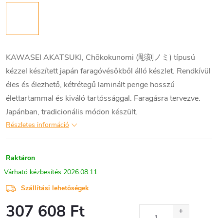
KAWASEI AKATSUKI, Chōkokunomi (彫刻ノミ) típusú
kézzel készített japán faragóvésőkből álló készlet. Rendkívül
éles és élezhető, kétrétegű laminált penge hosszú
élettartammal és kiváló tartóssággal. Faragásra tervezve.
Japánban, tradicionális módon készült.
Részletes információ
Raktáron
2026.08.11
Szállítási lehetőségek
307 608 Ft