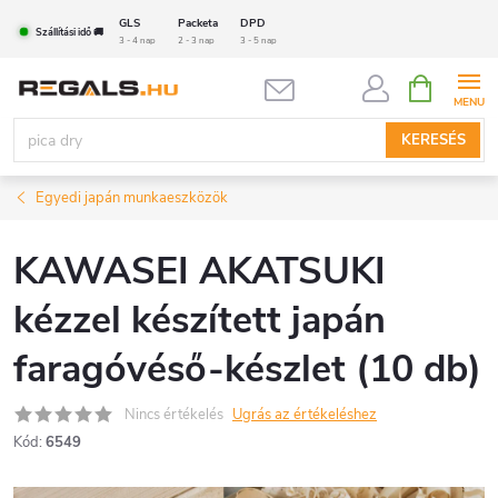
Ugrás
GLS
Packeta
DPD
Szállítási idő 🚚
a
3 - 4 nap
2 - 3 nap
3 - 5 nap
fő
KOSÁR
tartalomhoz
KERESÉS
Egyedi japán munkaeszközök
KAWASEI AKATSUKI
kézzel készített japán
faragóvéső-készlet (10 db)
Nincs értékelés
Ugrás az értékeléshez
Kód:
6549