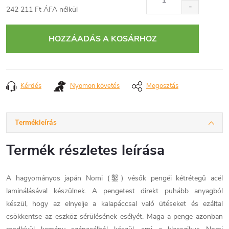
242 211 Ft ÁFA nélkül
Egységár:
HOZZÁADÁS A KOSÁRHOZ
Kérdés
Nyomon követés
Megosztás
Termékleírás
Termék részletes leírása
A hagyományos japán Nomi (鑿) vésők pengéi kétrétegű acél
laminálásával készülnek. A pengetest direkt puhább anyagból
készül, hogy az elnyelje a kalapáccsal való ütéseket és ezáltal
csökkentse az eszköz sérülésének esélyét. Maga a penge azonban