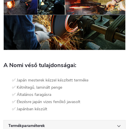
A Nomi véső tulajdonságai:
✅ Japán mesterek kézzel készített terméke
✅ Kétrétegű, laminált penge
✅ Általános faragásra
✅ Élezésre japán vizes fenőkő javasolt
✅ Japánban készült
Termékparaméterek