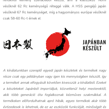
rendkívül kemény szénacélból készül, ami a klasszikus Nomi
vésőknél 62 Rc keménységű réteggé válik. A HSS pengéjű japán
vésőknél 67 Rc keménységet, míg a hagyományos európai vésőknél
csak 58-60 Rc-t érnek el.
A kínálatunkban szereplő egyedi japán készletek és termékek nagy
része csak egy példányban vagy igen kis mennyiségben készült, így
a terméket annak elfogyását követően kivesszük a kínálatból. Ezeket
a készleteket Japánból importáljuk, közvetlenül helyi mesterektől,
akik több generáció óta foglalkoznak kézműves szakmákkal. A
termékeken előfordulhatnak apró hibák, egyes termékek akár több
évtizedesek is lehetnek, de ez az eszközök funkcióját, minőségét és