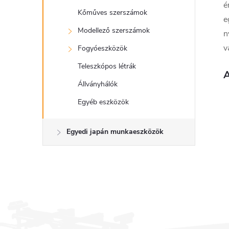
é
Kőműves szerszámok
e
Modellező szerszámok
n
v
Fogyóeszközök
Teleszkópos létrák
A
Állványhálók
Egyéb eszközök
Egyedi japán munkaeszközök