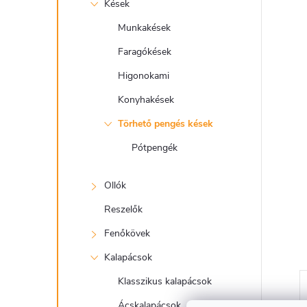
e
Kések
l
Munkakések
Faragókések
Higonokami
Konyhakések
Törhető pengés kések
Pótpengék
Ollók
Reszelők
Fenőkövek
Kalapácsok
Klasszikus kalapácsok
Ácskalapácsok