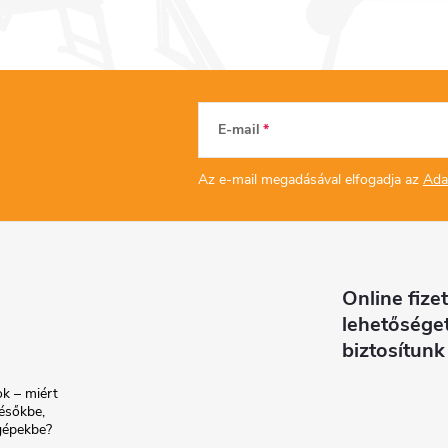
E-mail
Az e-mail megadásával elfogadja az
Ada
Online fizet
lehetősége
biztosítunk
k – miért
ésőkbe,
gépekbe?