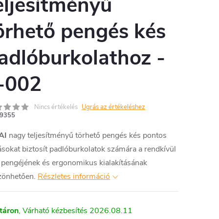
eljesítményű
örhető pengés kés
adlóburkolathoz -
-002
Nincs értékelés
Ugrás az értékeléshez
9355
AI
nagy teljesítményű törhető pengés kés pontos
sokat biztosít padlóburkolatok számára a rendkívül
 pengéjének és ergonomikus kialakításának
zönhetően.
Részletes információ
táron
2026.08.11