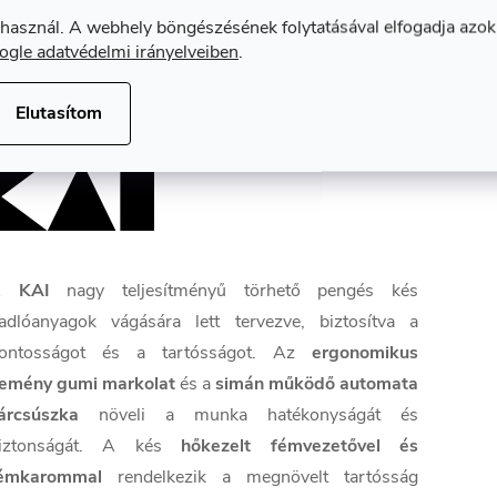
 használ. A webhely böngészésének folytatásával elfogadja azok
ogle adatvédelmi irányelveiben
.
Termék részletes leírása
Elutasítom
A
KAI
nagy teljesítményű törhető pengés kés
adlóanyagok vágására lett tervezve, biztosítva a
ontosságot és a tartósságot. Az
ergonomikus
emény gumi markolat
és a
simán működő automata
árcsúszka
növeli a munka hatékonyságát és
iztonságát. A kés
hőkezelt fémvezetővel és
émkarommal
rendelkezik a megnövelt tartósság