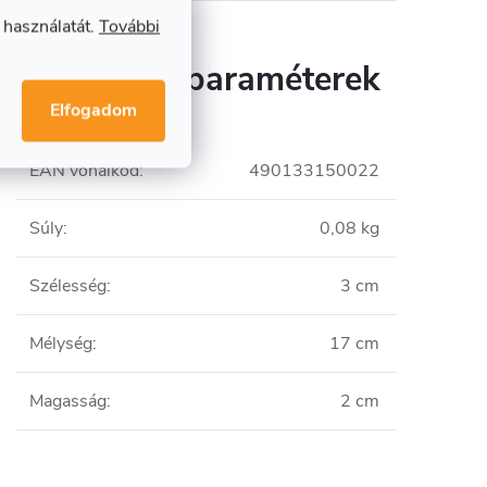
 használatát.
További
Kiegészítő paraméterek
Elfogadom
EAN vonalkód
:
490133150022
Súly
:
0,08 kg
Szélesség
:
3 cm
Mélység
:
17 cm
Magasság
:
2 cm