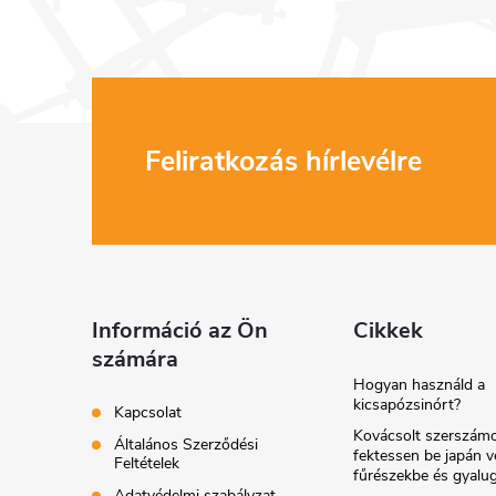
L
Feliratkozás hírlevélre
á
b
l
Információ az Ön
Cikkek
számára
é
Hogyan használd a
kicsapózsinórt?
Kapcsolat
c
Kovácsolt szerszámo
Általános Szerződési
fektessen be japán v
Feltételek
fűrészekbe és gyalu
Adatvédelmi szabályzat