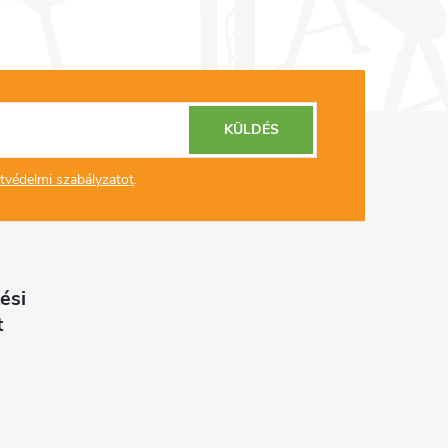
KÜLDÉS
tvédelmi szabályzatot
.
ési
t