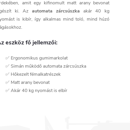
rdekében, amit egy kifinomult matt arany bevonat
gészít ki. Az
automata zárcsúszka
akár 40 kg
yomást is kibír, így alkalmas mind toló, mind húzó
ágásokhoz.
z eszköz fő jellemzői:
✅ Ergonomikus gumimarkolat
✅ Simán működő automata zárcsúszka
✅ Hőkezelt fémalkatrészek
✅ Matt arany bevonat
✅ Akár 40 kg nyomást is elbír