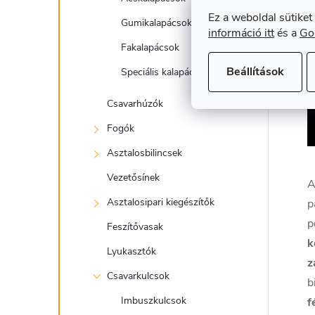
Ez a weboldal sütiket
Gumikalapácsok
információ itt
és a
Go
Fakalapácsok
Beállítások
Speciális kalapácsok
Csavarhúzók
Fogók
Asztalosbilincsek
Vezetősínek
Asztalosipari kiegészítők
p
p
Feszítővasak
k
Lyukasztók
z
Csavarkulcsok
b
Imbuszkulcsok
f