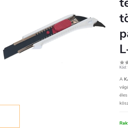
t
t
p
L
Kód:
A
K
vágá
éles
kös
Rak