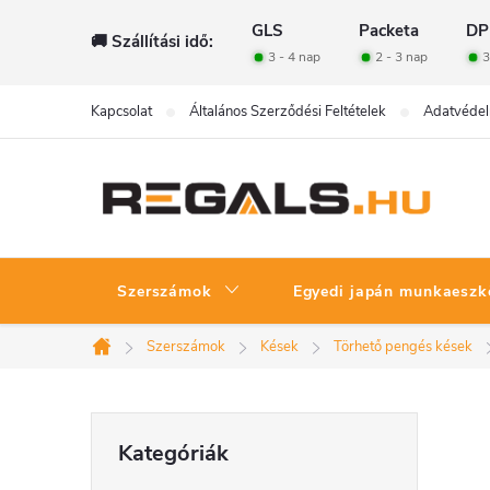
Ugrás
GLS
Packeta
DP
🚚 Szállítási idő:
a
3 - 4 nap
2 - 3 nap
3
fő
tartalomhoz
Kapcsolat
Általános Szerződési Feltételek
Adatvédel
Szerszámok
Egyedi japán munkaeszk
Szerszámok
Kések
Törhető pengés kések
Kezdőlap
O
Kategóriák
Kategóriák
átugrása