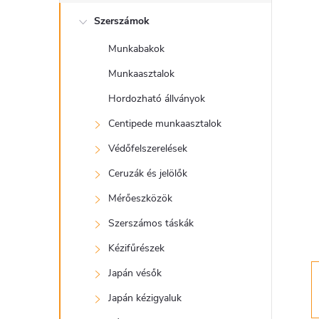
l
Szerszámok
d
Munkabakok
a
Munkaasztalok
l
Hordozható állványok
Centipede munkaasztalok
s
Védőfelszerelések
ó
Ceruzák és jelölők
Mérőeszközök
p
Szerszámos táskák
a
Kézifűrészek
Japán vésők
n
Japán kézigyaluk