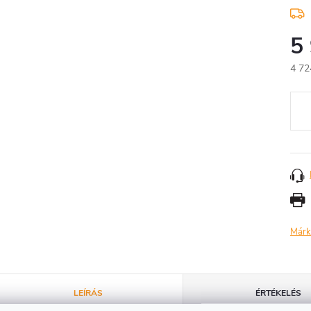
5
4 72
Egys
Márk
LEÍRÁS
ÉRTÉKELÉS