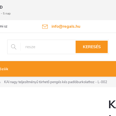
D
 - 5 nap
info@regals.hu
mi szabályzat
Termékvisszaküldés
KERESÉS
özök
KAI nagy teljesítményű törhető pengés kés padlóburkolathoz - L-002
K