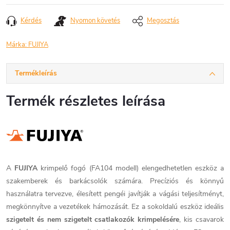
Kérdés
Nyomon követés
Megosztás
Márka:
FUJIYA
Termékleírás
Termék részletes leírása
A
FUJIYA
krimpelő fogó (FA104 modell) elengedhetetlen eszköz a
szakemberek és barkácsolók számára. Precíziós és könnyű
használatra tervezve, élesített pengéi javítják a vágási teljesítményt,
megkönnyítve a vezetékek hámozását. Ez a sokoldalú eszköz ideális
szigetelt és nem szigetelt csatlakozók krimpelésére
, kis csavarok