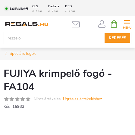
Ugrás
GLS
Packeta
DPD
Szállítási idő 🚚
a
3 - 4 nap
2 - 3 nap
3 - 5 nap
fő
KOSÁR
tartalomhoz
KERESÉS
Speciális fogók
FUJIYA krimpelő fogó -
FA104
Nincs értékelés
Ugrás az értékeléshez
Kód:
15933