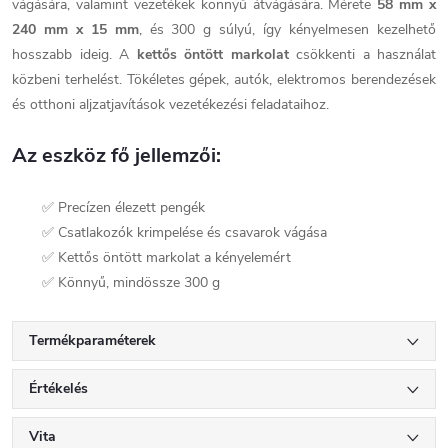
vágására, valamint vezetékek könnyű átvágására. Mérete
58 mm x
240 mm x 15 mm
, és 300 g súlyú, így kényelmesen kezelhető
hosszabb ideig. A
kettős öntött markolat
csökkenti a használat
közbeni terhelést. Tökéletes gépek, autók, elektromos berendezések
és otthoni aljzatjavítások vezetékezési feladataihoz.
Az eszköz fő jellemzői:
✅ Precízen élezett pengék
✅ Csatlakozók krimpelése és csavarok vágása
✅ Kettős öntött markolat a kényelemért
✅ Könnyű, mindössze 300 g
Termékparaméterek
Értékelés
Vita