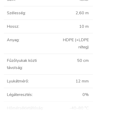
Szélesség
:
2,60 m
Hossz
:
10 m
Anyag
:
HDPE (+LDPE
réteg)
Fűzőlyukak közti
50 cm
távolság
:
Lyukátmérő
:
12 mm
Légáteresztés
:
0%
Hőmérsékletállóság
:
-40–80 °C