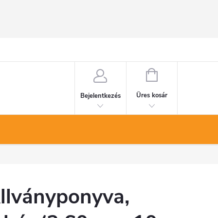
KOSÁR
Üres kosár
Bejelentkezés
llványponyva,