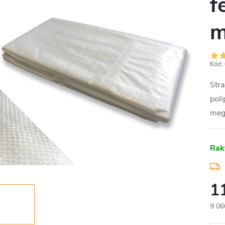
f
m
Kód:
Stra
poli
meg
Rak
1
9 06
Egys