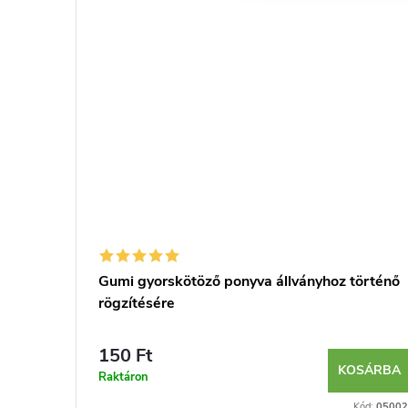
Gumi gyorskötöző ponyva állványhoz történő
rögzítésére
150 Ft
KOSÁRBA
Raktáron
Kód:
05002