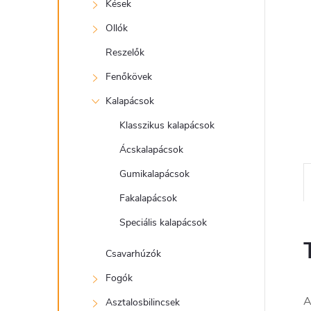
e
Kések
l
Ollók
Reszelők
Fenőkövek
Kalapácsok
Klasszikus kalapácsok
Ácskalapácsok
Gumikalapácsok
Fakalapácsok
Speciális kalapácsok
Csavarhúzók
Fogók
A
Asztalosbilincsek