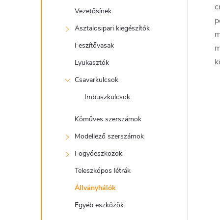
c
Vezetősínek
p
Asztalosipari kiegészítők
m
Feszítővasak
m
k
Lyukasztók
Csavarkulcsok
Imbuszkulcsok
Kőműves szerszámok
Modellező szerszámok
Fogyóeszközök
Teleszkópos létrák
Állványhálók
Egyéb eszközök