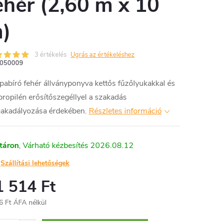
ehér (2,60 m x 10
)
3 értékelés
Ugrás az értékeléshez
050009
pabíró fehér állványponyva kettős fűzőlyukakkal és
propilén erősítőszegéllyel a szakadás
akadályozása érdekében.
Részletes információ
táron
2026.08.12
Szállítási lehetőségek
1 514 Ft
6 Ft ÁFA nélkül
égár: