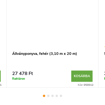
Állványponyva, fehér (3,10 m x 20 m)
27 478 Ft
KOSÁRBA
Raktáron
1
Kód:
050012