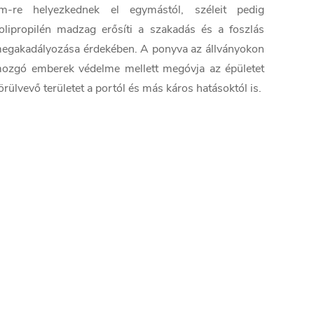
m-re helyezkednek el egymástól, széleit pedig
olipropilén madzag erősíti a szakadás és a foszlás
egakadályozása érdekében. A ponyva az állványokon
ozgó emberek védelme mellett megóvja az épületet
örülvevő területet a portól és más káros hatásoktól is.