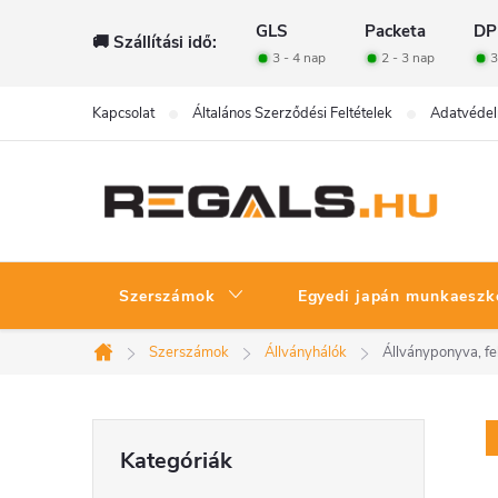
Ugrás
GLS
Packeta
DP
🚚 Szállítási idő:
a
3 - 4 nap
2 - 3 nap
3
fő
tartalomhoz
Kapcsolat
Általános Szerződési Feltételek
Adatvédel
Szerszámok
Egyedi japán munkaeszk
Szerszámok
Állványhálók
Állványponyva, fe
Kezdőlap
O
Kategóriák
Kategóriák
átugrása