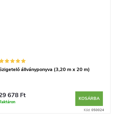
Szigetelő állványponyva (3,20 m x 20 m)
Szigete
29 678 Ft
12 514
KOSÁRBA
Raktáron
Raktáron
Kód:
050024