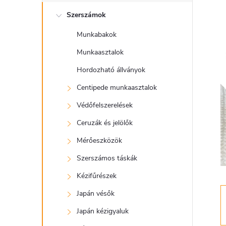
l
Szerszámok
d
Munkabakok
a
Munkaasztalok
l
Hordozható állványok
Centipede munkaasztalok
s
Védőfelszerelések
ó
Ceruzák és jelölők
Mérőeszközök
p
Szerszámos táskák
a
Kézifűrészek
Japán vésők
n
Japán kézigyaluk