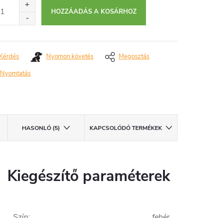
HOZZÁADÁS A KOSÁRHOZ
Kérdés
Nyomon követés
Megosztás
Nyomtatás
HASONLÓ (5)
KAPCSOLÓDÓ TERMÉKEK
Kiegészítő paraméterek
Szín
:
fehér