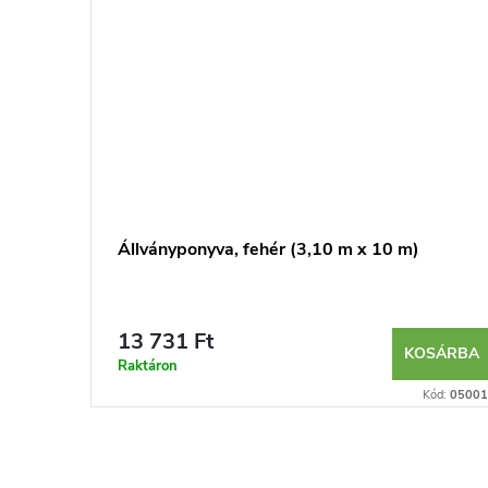
 m)
Állványponyva, fehér (3,10 m x 10 m)
13 731 Ft
SÁRBA
KOSÁRBA
Raktáron
Kód:
050035
Kód:
05001