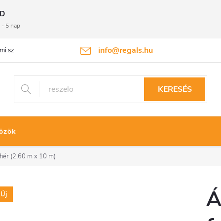
D
 - 5 nap
info@regals.hu
mi szabályzat
Termékvisszaküldés
KERESÉS
özök
hér (2,60 m x 10 m)
Á
Új