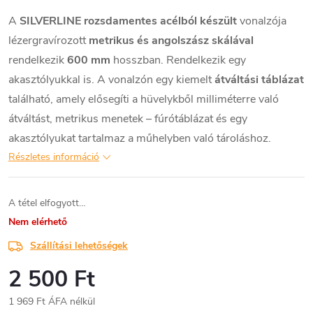
A
SILVERLINE
rozsdamentes acélból készült
vonalzója
lézergravírozott
metrikus és angolszász skálával
rendelkezik
600 mm
hosszban. Rendelkezik egy
akasztólyukkal is. A vonalzón egy kiemelt
átváltási táblázat
található, amely elősegíti a hüvelykből milliméterre való
átváltást, metrikus menetek
–⁠
fúrótáblázat és egy
akasztólyukat tartalmaz a műhelyben való tároláshoz.
Részletes információ
A tétel elfogyott…
Nem elérhető
Szállítási lehetőségek
2 500 Ft
1 969 Ft ÁFA nélkül