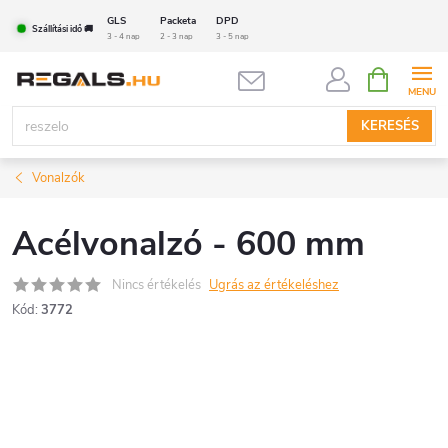
Ugrás
GLS
Packeta
DPD
Szállítási idő 🚚
a
3 - 4 nap
2 - 3 nap
3 - 5 nap
fő
KOSÁR
tartalomhoz
KERESÉS
Vonalzók
Acélvonalzó - 600 mm
Nincs értékelés
Ugrás az értékeléshez
Kód:
3772