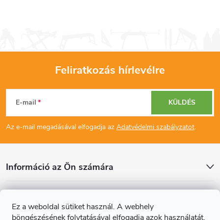
Feliratkozás hírlevélre
L
E-mail
KÜLDÉS
á
Az e-mail megadásával elfogadja az
Adatvédelmi szabályzatot
.
b
l
Információ az Ön számára
é
Cikkek
Ez a weboldal sütiket használ. A webhely
c
böngészésének folytatásával elfogadja azok használatát.